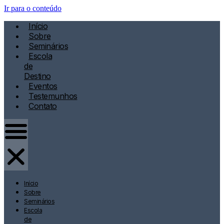
Ir para o conteúdo
Início
Sobre
Seminários
Escola
de
Destino
Eventos
Testemunhos
Contato
Início
Sobre
Seminários
Escola
de