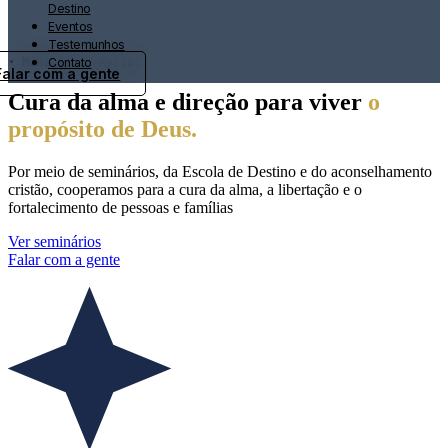
Destino
Eventos
Testemunhos
• Ministério Kyrios
Contato
Falar com a gente
Cura da alma e direção para viver
o
propósito de Deus.
Por meio de seminários, da Escola de Destino e do aconselhamento
cristão, cooperamos para a cura da alma, a libertação e o
fortalecimento de pessoas e famílias
Ver seminários
Falar com a gente