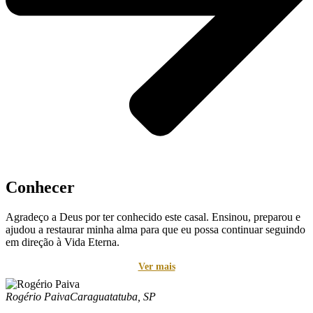
Conhecer
Agradeço a Deus por ter conhecido este casal. Ensinou, preparou e
P
ajudou a restaurar minha alma para que eu possa continuar seguindo
l
em direção à Vida Eterna.
o 
m
Ver mais
p
Rogério Paiva
Caraguatatuba, SP